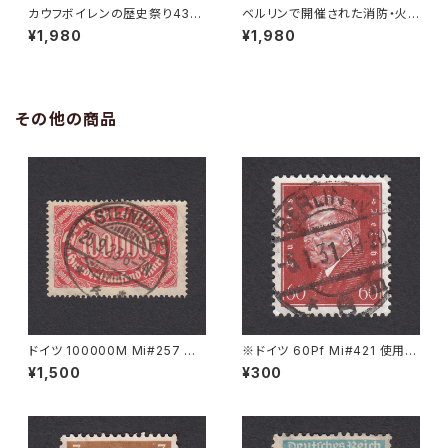
カウフボイレンの歴史祭り430
ベルリンで開催された消防・火
周年記念ポスタースタンプ 192
災救助の国際博覧会ポスタース
¥1,980
¥1,980
7年
タンプ 1901年
その他の商品
ドイツ 100000M Mi#257 使
※ドイツ 60Pf Mi#421 使用済
用済み切手｜STEINHUDE 25.
み切手｜BERLIN 5.1.1931
¥1,500
¥300
9.1923