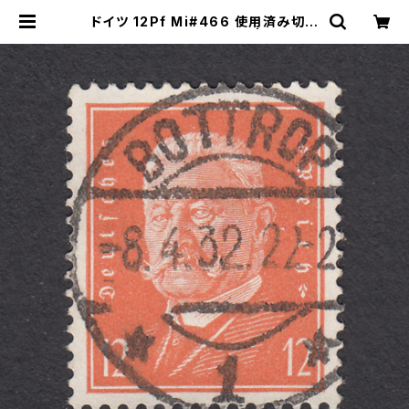
ドイツ 12Pf Mi#466 使用済み切手
｜BOTTROP 8.4.1932 | ヤングス
タンプのネットショップ | Young St
amp