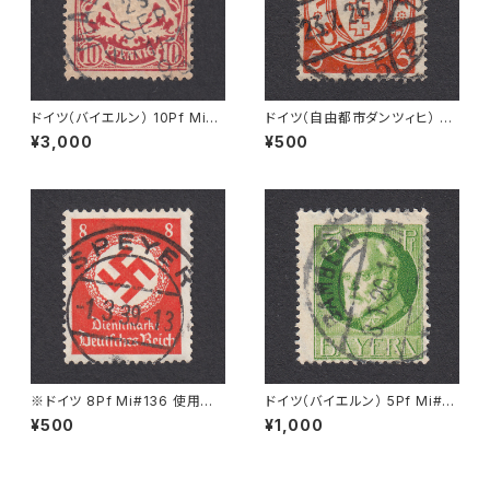
ドイツ（バイエルン） 10Pf Mi#5
ドイツ（自由都市ダンツィヒ） 5P
6 B 使用済み切手｜MALLERS
f Mi#193 使用済み切手｜DA
¥3,000
¥500
DORF 29.SEP.1898
NZIG 23.7.1926
※ドイツ 8Pf Mi#136 使用済
ドイツ（バイエルン） 5Pf Mi#9
み切手｜SPEYER 1.3.1939
5 I 使用済み切手｜BAMBERG
¥500
¥1,000
8.1.1920