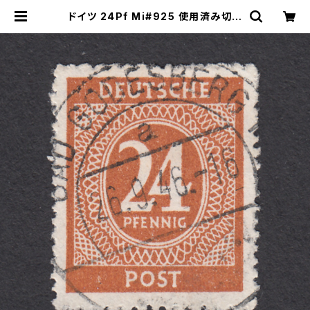
ドイツ 24Pf Mi#925 使用済み切手
｜BAD GODESBERG 26.9.1946
| ヤングスタンプのネットショップ | Y
oung Stamp