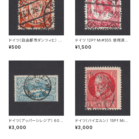
ドイツ（自由都市ダンツィヒ） 5P
ドイツ 12Pf Mi#555 使用済み
f Mi#193 使用済み切手｜DA
切手｜FLÖHA 14.11.1934
¥500
¥1,500
NZIG 23.7.1926
ドイツ（アッパーシレジア） 60P
ドイツ（バイエルン） 15Pf Mi#1
f Mi#23 使用済み切手｜PONI
15 A 使用済み切手｜POTTEN
¥3,000
¥3,000
SCHOWITZ 22.11.1921
STEIN 14.12.1917