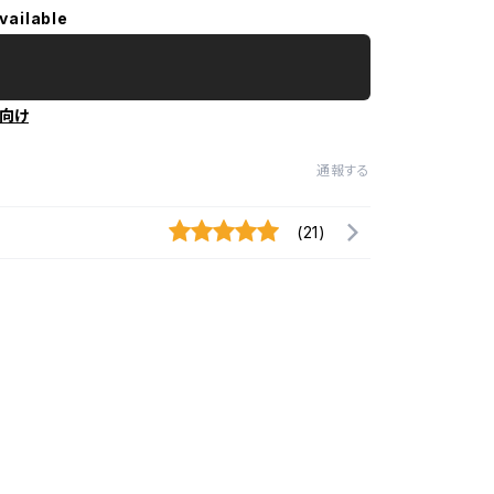
vailable
向け
通報する
(21)