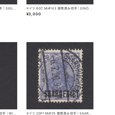
手｜SIGLIN
ドイツ 60C Mi#143 使用済み切手｜EINÖD
8.9.1934
¥3,000
み切手｜WIE
ドイツ 20Pf Mi#35 使用済み切手｜SAARBR