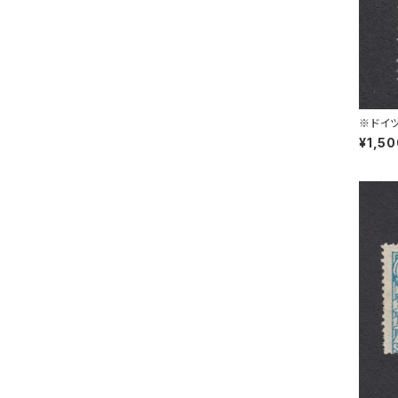
※ドイツ
L 30.1
¥1,5