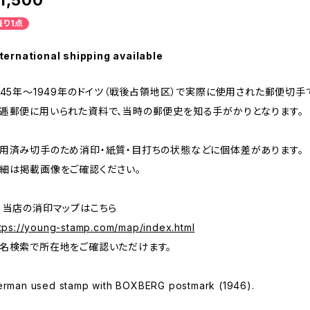
1,500
残り1点
ternational shipping available
945年～1949年のドイツ（戦後占領地区）で実際に使用された郵便切手
逓郵便に用いられた資料で、当時の郵便史を知る手がかりとなります。
用済み切手のため消印・紙質・目打ちの状態などに個体差があります。
細は掲載画像をご確認ください。
 当店の消印マップはこちら
tps://young-stamp.com/map/index.html
名検索で所在地をご確認いただけます。
erman used stamp with BOXBERG postmark (1946).