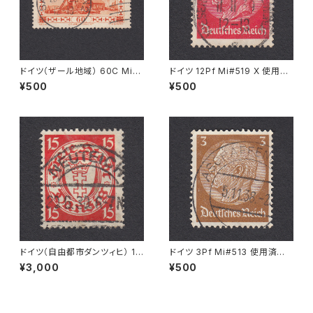
ドイツ（ザール地域） 60C Mi#1
ドイツ 12Pf Mi#519 X 使用済
86 使用済み切手｜SAARBRÜ
み切手｜WESERMÜNDE-GE
¥500
¥500
CKEN 23.1.1935
ESTEMÜNDE 11.11.1939
ドイツ（自由都市ダンツィヒ） 15
ドイツ 3Pf Mi#513 使用済み
Pf Mi#214 使用済み切手｜NE
切手｜ASCHAFFENBURG 5.1
¥3,000
¥500
UTEICH 20.6.1930
1.1936