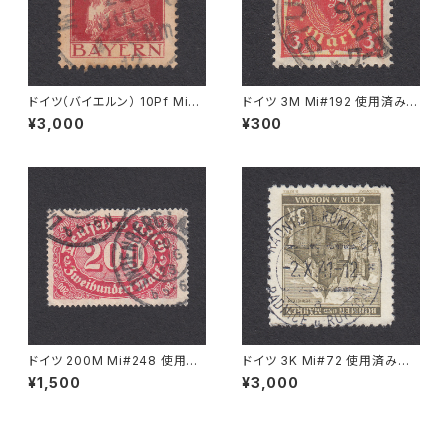
ドイツ（バイエルン） 10Pf Mi#7
ドイツ 3M Mi#192 使用済み切
8 使用済み切手｜MOORENW
手｜STUTTGART 13.SEP.19
¥3,000
¥300
EIS 22.JUL.1912
22
ドイツ 200M Mi#248 使用済
ドイツ 3K Mi#72 使用済み切
み切手｜LINDENBERG i. ALL
手｜RADNITZ b. ROKITZAN
¥1,500
¥3,000
GÄU 20.AUG.1923
2.X.1941