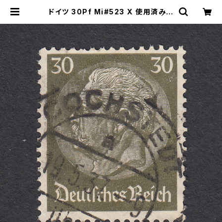
ドイツ 30Pf Mi#523 X 使用済み切
手｜COCHSTEDT 19.5.1937 | ヤ
ングスタンプのネットショップ | You
ng Stamp