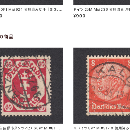
20Pf Mi#924 使用済み切手｜SIGLIN
ドイツ 25M Mi#236 使用済み切
11.1947
AU 8.6.1923
00
¥900
の商品
自由都市ダンツィヒ） 60Pf Mi#81 使
※ドイツ 8Pf Mi#517 X 使用済