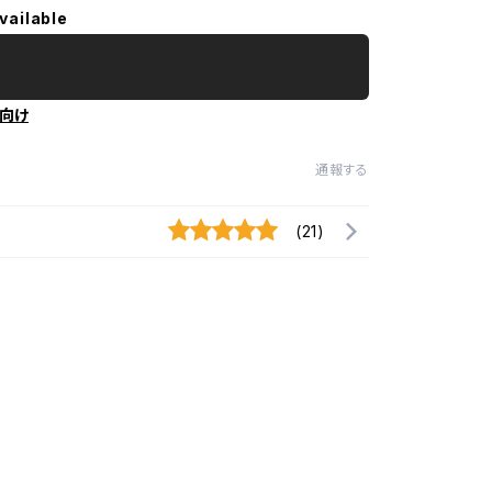
vailable
向け
通報する
(21)