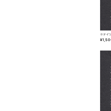
※ドイツ
L 30.1
¥1,5