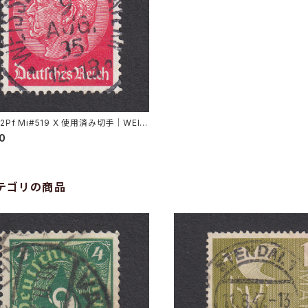
12Pf Mi#519 X 使用済み切手｜WEIS
RG i. BAYERN 9.AUG.1935
00
テゴリの商品