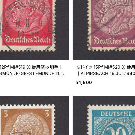
12Pf Mi#519 X 使用済み切手｜
※ドイツ 15Pf Mi#520 X 
RMÜNDE-GEESTEMÜNDE 11.11.
｜ALPIRSBACH 19.JUL.194
¥1,500