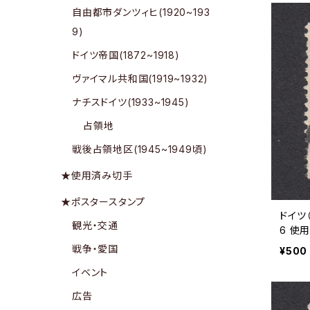
自由都市ダンツィヒ(1920~193
9)
ドイツ帝国(1872~1918)
ヴァイマル共和国(1919~1932)
ナチスドイツ(1933~1945)
占領地
戦後占領地区(1945~1949頃)
★使用済み切手
★ポスタースタンプ
ドイツ（
観光・交通
6 使用
戦争・愛国
¥500
イベント
広告