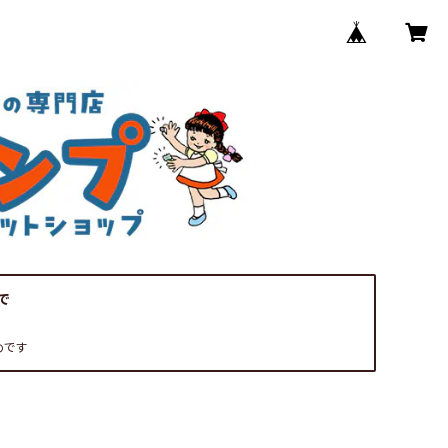
で
めです